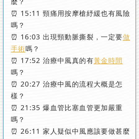
麼？
⏰ 15:11 頸痛用按摩槍紓緩也有風險
嗎？
⏰ 16:03 出現頸動脈撕裂，一定要
做
手術
嗎？
⏰ 17:52 治療中風真的有
黃金時間
嗎？
⏰ 20:27 治療中風的流程大概是怎
樣？
⏰ 21:35 爆血管比塞血管更加嚴重
嗎？
⏰ 26:11 家人疑似中風應該要做甚麼