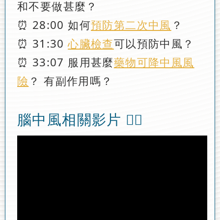
和不要做甚麼？
⏰ 28:00 如何
預防第二次中風
？
⏰ 31:30
心臟檢查
可以預防中風？
⏰ 33:07 服用甚麼
藥物可降中風風
險
？ 有副作用嗎？
腦中風相關影片 👉🏻