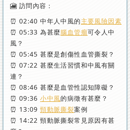
🎦 訪問內容：
⏰ 02:40 中年人中風的
主要風險因素
⏰ 05:33 為甚麼
腦血管瘤
可令人中
風？
⏰ 05:45 甚麼是創傷性血管撕裂？
⏰ 07:22 甚麼生活習慣和中風有關
連？
⏰ 08:46 甚麼是血管性認知障礙？
⏰ 09:36
小中風
的病徵有甚麼？
⏰ 13:09
頸動脈撕裂
案例
⏰ 14:22 頸動脈撕裂常見原因有甚