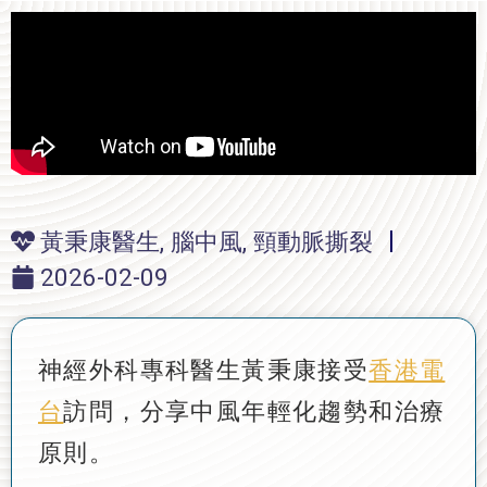
黃秉康醫生
,
腦中風
,
頸動脈撕裂
2026-02-09
神經外科專科醫生黃秉康接受
香港電
台
訪問，分享中風年輕化趨勢和治療
原則。