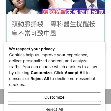
頸動脈撕裂 | 專科醫生提醒按
摩不當可致中風
12/08/2025
We respect your privacy
Cookies help us improve your experience,
deliver personalized content, and analyze
traffic. You can choose which cookies to allow
by clicking
Customize
. Click
Accept All
to
consent or
Reject All
to decline non-essential
cookies.
© 2026 版權所有 © 香港腦神經外科中心 保留一切權利
Customize
Reject All