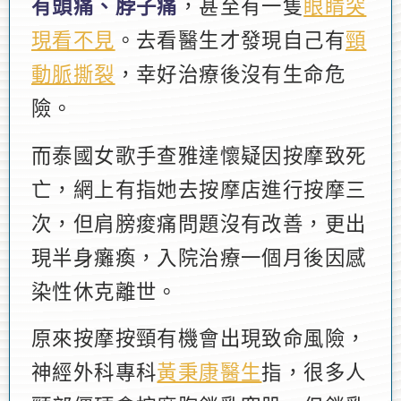
有頭痛、脖子痛
，甚至有一隻
眼睛突
現看不見
。去看醫生才發現自己有
頸
動脈撕裂
，幸好治療後沒有生命危
險。
而泰國女歌手查雅達懷疑因按摩致死
亡，網上有指她去按摩店進行按摩三
次，但肩膀痠痛問題沒有改善，更出
現半身癱瘓，入院治療一個月後因感
染性休克離世。
原來按摩按頸有機會出現致命風險，
神經外科專科
黃秉康醫生
指，很多人