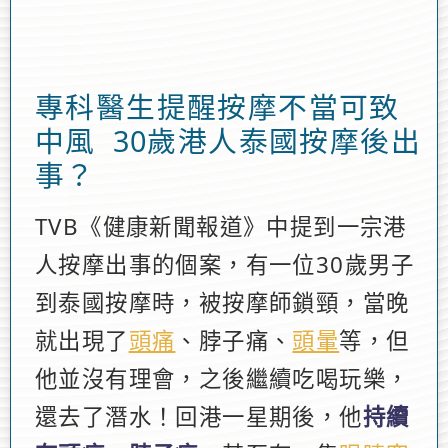
專科醫生提醒按摩不當可致
中風 30歲港人泰國按摩後出
事？
TVB《健康新聞報道》中提到一宗港
人按摩出事的個案，有一位30歲男子
到泰國按摩時，被按摩師鎖頸，當晚
就出現了
頭痛
、脖子痛、
頭暈
等，但
他並沒有理會，之後繼續吃喝玩樂，
還去了潛水！回港一星期後，他
持續