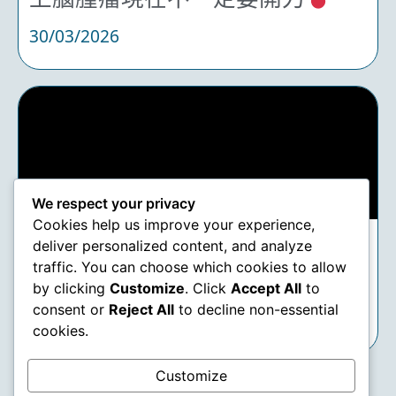
30/03/2026
We respect your privacy
Cookies help us improve your experience,
deliver personalized content, and analyze
【治療腦腫瘤】任廣銳醫生：腦
traffic. You can choose which cookies to allow
部放射手術是團隊協作
by clicking
Customize
. Click
Accept All
to
consent or
Reject All
to decline non-essential
30/03/2026
cookies.
1
2
3
4
…
11
12
13
>
Customize