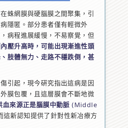
液在蛛網膜與硬腦膜之間聚集，引
發病隱匿。部分患者僅有輕微外
史，病程進展緩慢，不易察覺，但
顱內壓升高時，可能出現漸進性頭
降、肢體無力、走路不穩跌倒，甚
創傷引起，現今硏究指出這病是因
成外膜包覆，且這層膜會不斷地微
供血來源正是腦膜中動脈
(Middle
 而這新認知提供了針對性新冶療方