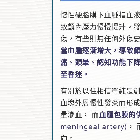
慢性硬腦膜下血腫指血
致顱內壓力慢慢提升。
傷，有些則無任何外傷
當血腫逐漸增大，導致
痛、頭暈、認知功能下
至昏迷。
有別於以住相信單純是
血塊外層慢性發炎而形
量滲血， 而
血腫包膜的
meningeal artery)
，
向。