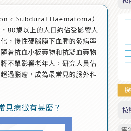
按
c Subdural Haematoma）
，80歲以上的人口約佔受影響人
老化，慢性硬腦膜下血腫的發病率
，隨着抗血小板藥物和抗凝血藥物
病將不單影響老年人，研究人員估
將超過腦瘤，成為最常見的腦外科
搜
常見病徵有甚麼？
按
霍