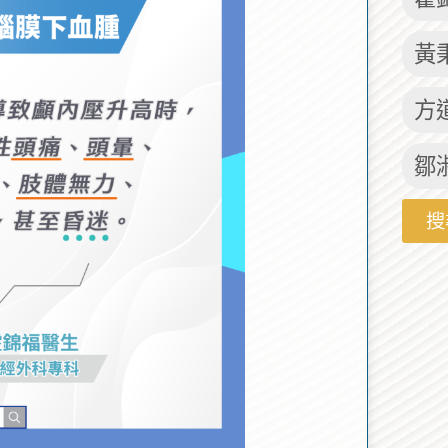
黃
方
鄒
搜