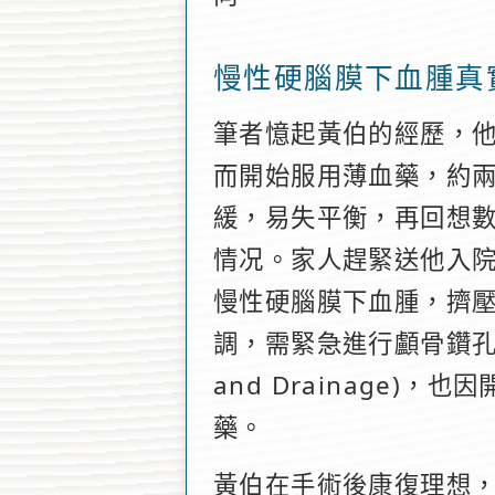
慢性硬腦膜下血腫真
筆者憶起黃伯的經歷，他
而開始服用薄血藥，約
緩，易失平衡，再回想
情况。家人趕緊送他入
慢性硬腦膜下血腫，擠
調，需緊急進行顱骨鑽孔硬膜
and Drainage)
藥。
黃伯在手術後康復理想