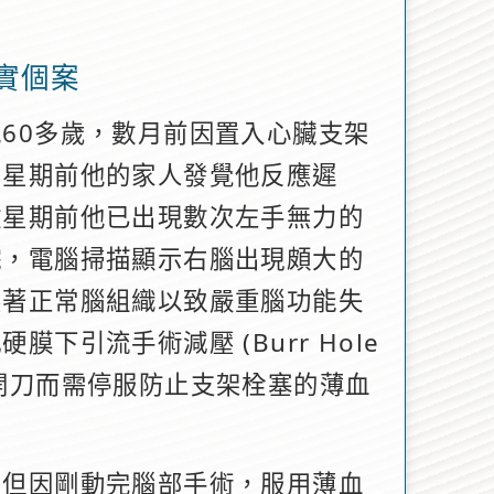
實個案
60多歲，數月前因置入心臟支架
兩星期前他的家人發覺他反應遲
數星期前他已出現數次左手無力的
院，電腦掃描顯示右腦出現頗大的
壓著正常腦組織以致嚴重腦功能失
下引流手術減壓 (Burr Hole
，也因開刀而需停服防止支架栓塞的薄血
，但因剛動完腦部手術，服用薄血