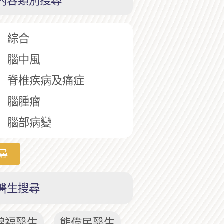
內容類別搜尋
綜合
腦中風
脊椎疾病及痛症
腦腫瘤
腦部病變
尋
醫生搜尋
錦福醫生
熊偉民醫生