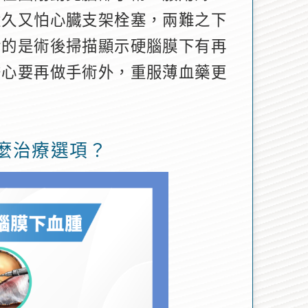
太久又怕心臓支架栓塞，兩難之下
幸的是術後掃描顯示硬腦膜下有再
擔心要再做手術外，重服薄血藥更
麼治療選項？