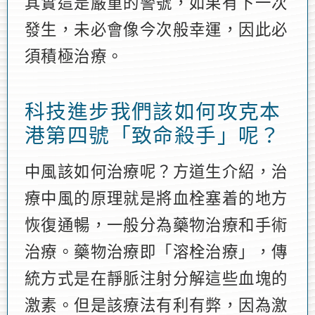
其實這是嚴重的警號，如果有下一次
發生，未必會像今次般幸運，因此必
須積極治療。
科技進步我們該如何攻克本
港第四號「致命殺手」呢？
中風該如何治療呢？方道生介紹，治
療中風的原理就是將血栓塞着的地方
恢復通暢，一般分為藥物治療和手術
治療。藥物治療即「溶栓治療」，傳
統方式是在靜脈注射分解這些血塊的
激素。但是該療法有利有弊，因為激