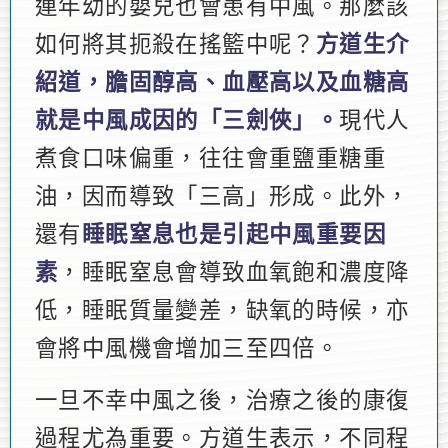
連年幼的嬰兒也會患有中風。那麼該
如何將其扼殺在搖籃中呢？
方道生介
紹道，膽固醇高、血壓高以及血糖高
就是中風成因的「三劍俠」。
現代人
煮食口味偏重，往往會重鹽重糖重
油，因而導致「三高」形成。此外，
還有
睡眠窒息也是引起中風重要因
素
，睡眠窒息會導致血氧飽和濃度降
低，睡眠質量變差，缺氧的時候，亦
會將中風機會增加三至四倍。
一旦不幸中風之後，治療之後的康復
過程尤為重要。方道生表示，不同程