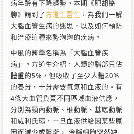
病年齡有下降趨勢。本期《肥胡醫
聊》請到了
方道生醫生
，為我們一解
大腦血管生病的迷思，以及如何預防
和治療這種來勢洶洶的疾病。
中風的醫學名稱為「大腦血管疾
病」。方道生介紹，人類的腦部只佔
體重的5%，但吸收了至少人體20%
的養分，十分需要氧氣和血液的。有
4條大血管負責不同區域血液供應，
分別為頸內動脈、椎動脈、基底動脈
和威利氏環，一旦血液供給因某些原
因而減少或阻斷， 令腦細胞突然缺