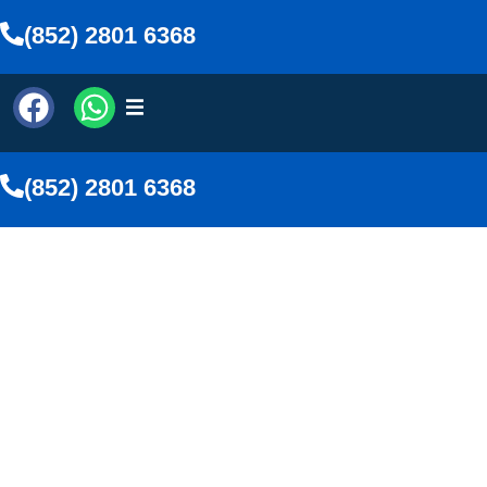
(852) 2801 6368
(852) 2801 6368
解密中風 |「四字口訣」自查
「三劍客」避而遠之
文