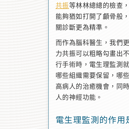
共振
等林林總總的檢查
能夠猶如打開了顱骨般
關診斷更為精準。
而作為腦科醫生，我們
力共振可以粗略勾畫出
行手術時，電生理監測
哪些組織需要保留，哪
高病人的治癒機會，同
人的神經功能。
電生理監測的作用