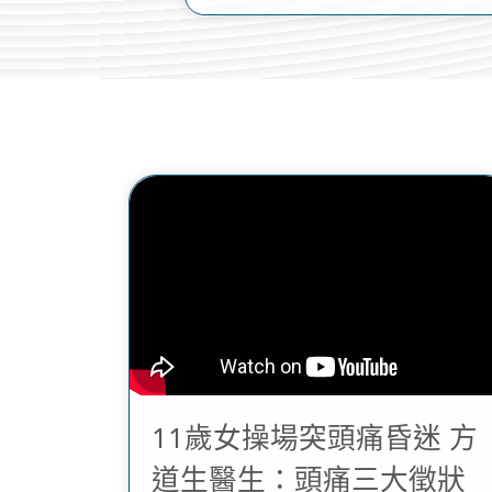
11歲女操場突頭痛昏迷 方
道生醫生：頭痛三大徵狀