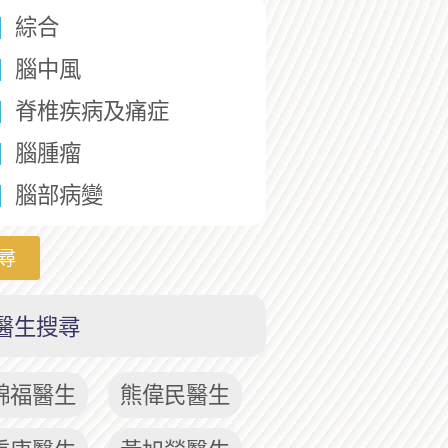
綜合
腦中風
脊椎疾病及痛症
腦腫瘤
腦部病變
尋
醫生搜尋
錦福醫生
熊偉民醫生