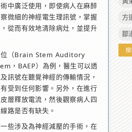
黃
手術中廣泛使用，即使病人在麻醉
監察微細的神經電生理訊號，掌握
方
息，從而有效地清除病灶，並提升
鄒
搜
ain Stem Auditory
 System，BAEP）為例，醫生可以透
號及訊號在聽覺神經的傳輸情況，
沒有受到任何影響。另外，在進行
腦皮層釋放電流，然後觀察病人四
動線路是否有缺失。
於一些涉及為神經減壓的手術，在